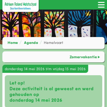
Home
Agenda
Hemelvaart
Zomervakantie
donderdag 14 mei 2026 t/m vrijdag 15 mei 2026
Let op!
Deze activiteit is al geweest en werd
gehouden op
donderdag 14 mei 2026