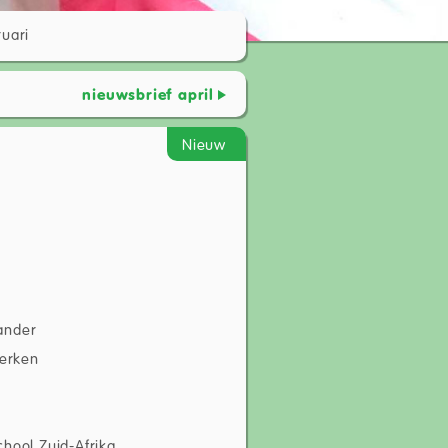
ruari
nieuwsbrief april
Nieuw
ander
erken
chool Zuid-Afrika