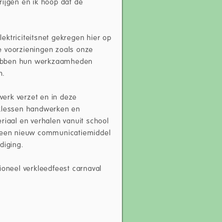
rijgen en ik hoop dat de
ektriciteitsnet gekregen hier op
e voorzieningen zoals onze
hebben hun werkzaamheden
n.
erk verzet en in deze
aklessen handwerken en
aal en verhalen vanuit school
e een nieuw communicatiemiddel
diging.
ioneel verkleedfeest carnaval