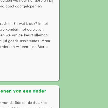
delden we naar het dorp en bij
erd goed doorgelopen en
chijn. En wat bleek? In het
s we konden met de eieren
hten we om de beurt allemaal
d juf goede assistentes. Maar
vierden wij een fijne Maria
oenen van een ander
 van de 5de en de 6de klas