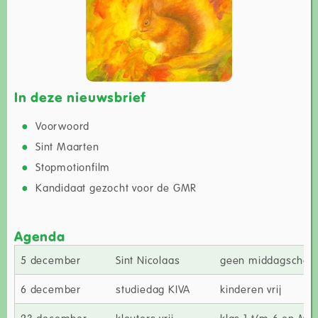
In deze nieuwsbrief
Voorwoord
Sint Maarten
Stopmotionfilm
Kandidaat gezocht voor de GMR
Agenda
5 december
Sint Nicolaas
geen middagschoo
6 december
studiedag KIVA
kinderen vrij
23 december
kleuters vrij
klas 1 t/m 6 en Mich