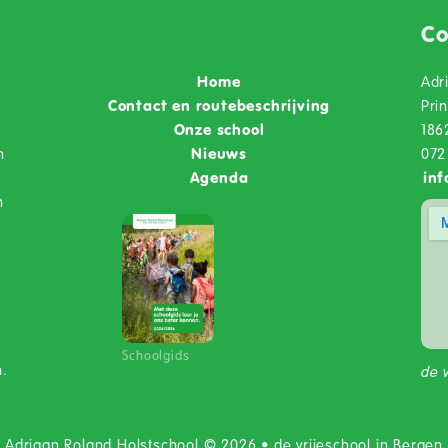
Co
Home
Adr
Contact en routebeschrijving
Pri
Onze school
186
n
Nieuws
072
Agenda
inf
n
o
l
Schoolgids
n.
de 
Adriaan Roland Holstschool © 2026 • de vrijeschool in Bergen