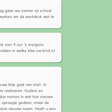
rdag gaan we samen op school
e werken om de werkdruk wat te
ok voor 9 uur 's morgens
melden in welke klas uw kind zit
euwe klas gaat van start. Er
te realiseren. Ouders en
ijkje nemen in wat hun nieuwe
en oproepje gedaan, maar de
mooie nieuwe naam. Heeft u een