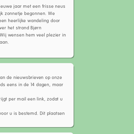
nieuwe jaar met een frisse neus
ijk zonnetje begonnen. We
en heerlijke wandeling door
ver het strand Bjørn
 Wij wensen hem veel plezier in
baan.
 van de nieuwsbrieven op onze
eds eens in de 14 dagen, maar
jgt per mail een link, zodat u
oor u is bestemd. Dit plaatsen