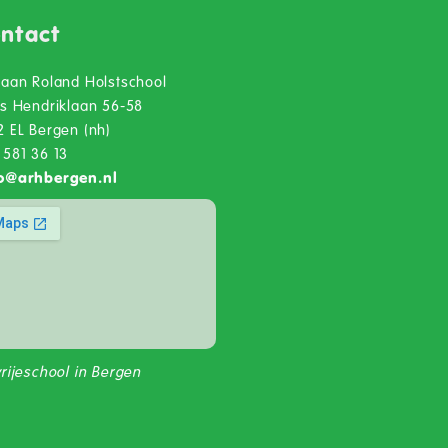
ntact
iaan Roland Holstschool
ns Hendriklaan 56-58
2 EL Bergen (nh)
 581 36 13
o
@
arhbergen.nl
vrijeschool in Bergen