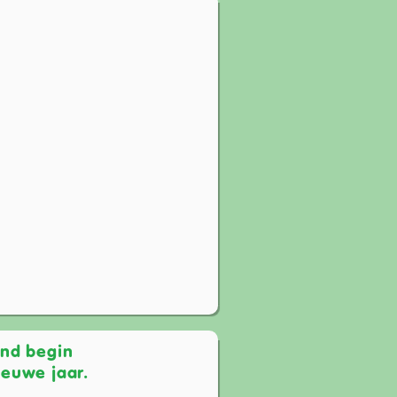
end begin
ieuwe jaar.