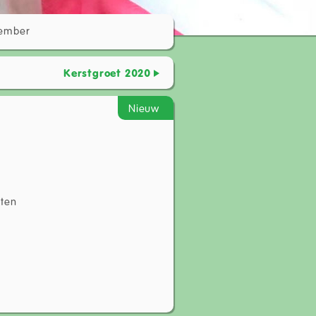
cember
Kerstgroet 2020
Nieuw
nten