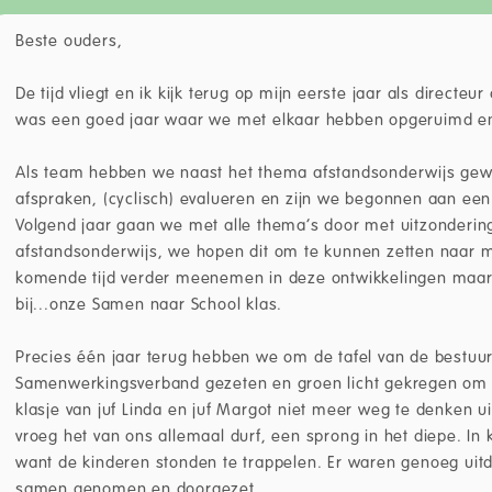
Beste ouders,
De tijd vliegt en ik kijk terug op mijn eerste jaar als directeu
was een goed jaar waar we met elkaar hebben opgeruimd en 
Als team hebben we naast het thema afstandsonderwijs gew
afspraken, (cyclisch) evalueren en zijn we begonnen aan een t
Volgend jaar gaan we met alle thema’s door met uitzonderi
afstandsonderwijs, we hopen dit om te kunnen zetten naar med
komende tijd verder meenemen in deze ontwikkelingen maar he
bij...onze Samen naar School klas.
Precies één jaar terug hebben we om de tafel van de bestuu
Samenwerkingsverband gezeten en groen licht gekregen om te
klasje van juf Linda en juf Margot niet meer weg te denken ui
vroeg het van ons allemaal durf, een sprong in het diepe. In 
want de kinderen stonden te trappelen. Er waren genoeg ui
samen genomen en doorgezet.